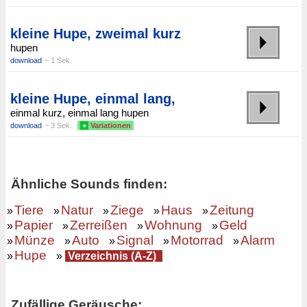
kleine Hupe, zweimal kurz
hupen
download
~ 1 Sek.
kleine Hupe, einmal lang,
einmal kurz, einmal lang hupen
download
~ 3 Sek.
+
Variationen
Ähnliche Sounds finden:
Tiere
Natur
Ziege
Haus
Zeitung
»
»
»
»
»
Papier
Zerreißen
Wohnung
Geld
»
»
»
»
Münze
Auto
Signal
Motorrad
Alarm
»
»
»
»
»
Hupe
»
»
Verzeichnis (A-Z)
Zufällige Geräusche: