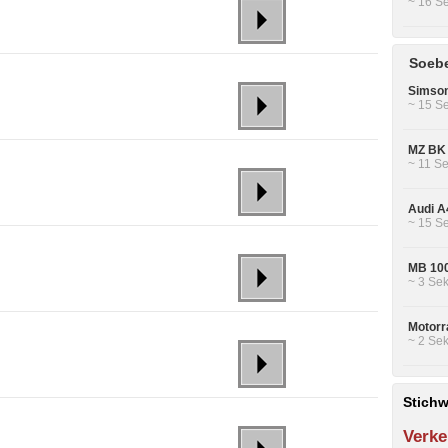
~ 16 Se
Soebe
Simson
~ 15 Se
MZ BK 
~ 11 Se
Audi A4
~ 15 Se
MB 100
~ 3 Sek
Motorra
~ 2 Sek
Stichw
Verke