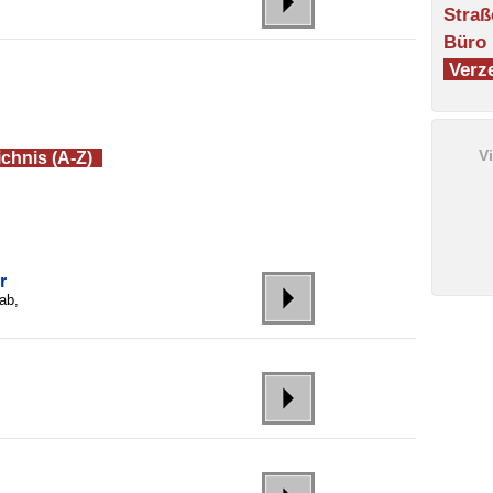
Straß
Büro
Verze
V
chnis (A-Z)
r
ab,