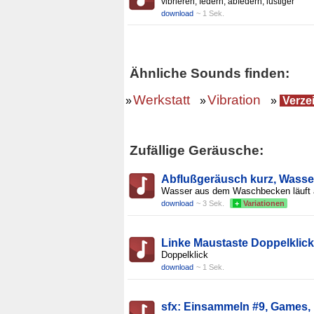
vibrieren, federn, abfedern, lustiger
download
~ 1 Sek.
Ähnliche Sounds finden:
Werkstatt
Vibration
»
»
»
Verzei
Zufällige Geräusche:
Abflußgeräusch kurz, Wasse
Wasser aus dem Waschbecken läuft 
download
~ 3 Sek.
+
Variationen
Linke Maustaste Doppelklick
Doppelklick
download
~ 1 Sek.
sfx: Einsammeln #9, Games,