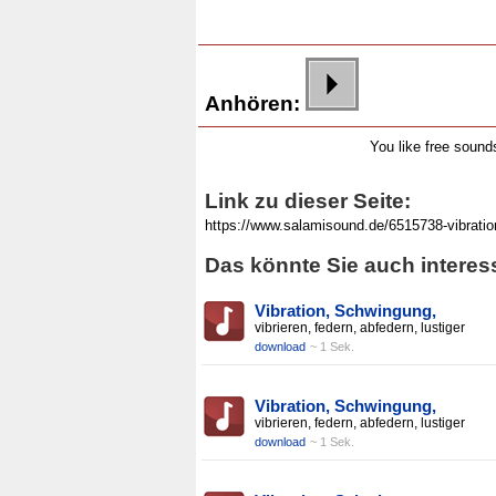
Anhören:
You like free soun
Link zu dieser Seite:
Das könnte Sie auch interes
Vibration, Schwingung,
vibrieren, federn, abfedern, lustiger
download
~ 1 Sek.
Vibration, Schwingung,
vibrieren, federn, abfedern, lustiger
download
~ 1 Sek.