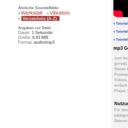
Ähnliche Soundeffekte:
Werkstatt
Vibration
»
»
»
Verzeichnis (A-Z)
» Tutoria
Angaben zur Datei:
» Tutoria
Dauer:
1 Sekunde
Größe:
0.03 MB
» Tutoria
Format:
audio/mp3
mp3 G
zum kos
(privat
Stereo 
Powerpo
Videos,
einfach
Player,
Nutzu
Für den
pädagog
Dateien