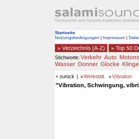
Geräusche und Sounds kostenlos downlo
Startseite
Nutzungsbedingungen
|
Impressum
|
Date
» Verzeichnis (A-Z)
» Top 50 
Verkehr
Auto
Motorr
Stichworte:
Wasser
Donner
Glocke
Klinge
< zurück
| »
Werkstatt
»
Vibration
"Vibration, Schwingung, vibri