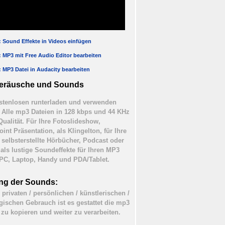
l: Sound Effekte in Videos einfügen
l: MP3 mit Free Audio Editor bearbeiten
l: MP3 Datei in Audacity bearbeiten
eräusche und Sounds
tenlosen runterladen und verwenden
). Alle mp3 Dateien in 128 kbps und 44 KHz
Qualität. Für Ihre Fotoslideshow,
int Präsentation, als Klingelton, für Ihre
 selbsterstellte Hörbücher, Podcast oder
 als lustige Soundeffekte für Ihren MP3
 PC, Laptop, Handy und PDA/Tablet.
ng der Sounds:
 privaten / persönlichen / künstlerischen /
ischen Gebrauch ist es gestattet die mp3
 zu kopieren und weiter zu verarbeiten.