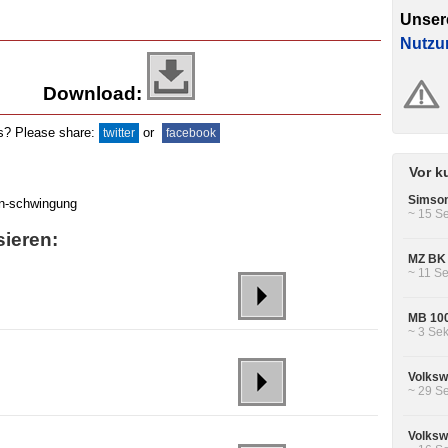
Unser
Nutzu
Download:
ds? Please share:
or
twitter
facebook
Vor k
Simson
~ 15 Se
sieren:
MZ BK 
~ 11 Se
MB 100
~ 3 Sek
Volksw
~ 29 Se
Volksw