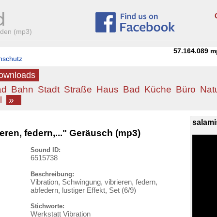
aden (mp3)
57.164.089
m
nschutz
Downloads
ad
Bahn
Stadt
Straße
Haus
Bad
Küche
Büro
Nat
l
»
salami
eren, federn,..." Geräusch (mp3)
Sound ID:
6515738
Beschreibung:
Vibration, Schwingung, vibrieren, federn,
abfedern, lustiger Effekt, Set (6/9)
Stichworte:
Werkstatt Vibration