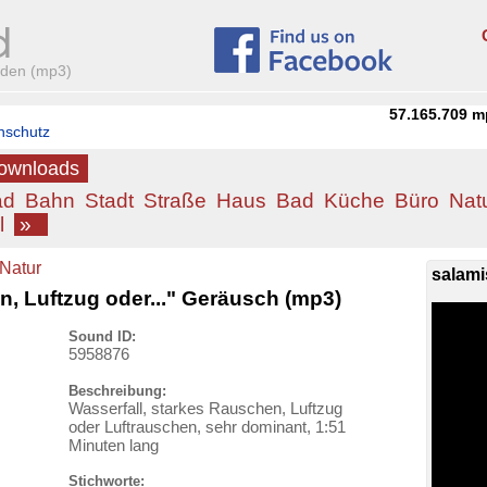
aden (mp3)
57.165.709
m
nschutz
Downloads
ad
Bahn
Stadt
Straße
Haus
Bad
Küche
Büro
Nat
l
»
Natur
salami
n, Luftzug oder..." Geräusch (mp3)
Sound ID:
5958876
Beschreibung:
Wasserfall, starkes Rauschen, Luftzug
oder Luftrauschen, sehr dominant, 1:51
Minuten lang
Stichworte: