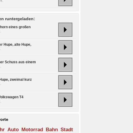
k.
n runtergeladen:
shorn eines großen
.
er Hupe, alte Hupe,
.
ner Schuss aus einem
.
 Hupe, zweimal kurz
.
Volkswagen T4
.
orte
hr
Auto
Motorrad
Bahn
Stadt