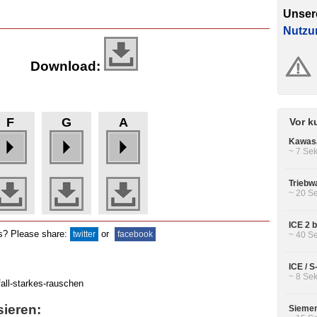
Unser
Nutzu
Download:
F
G
A
Vor k
Kawasa
~ 7 Sek
Triebw
~ 20 Se
ICE 2 b
ds? Please share:
or
twitter
facebook
~ 40 Se
ICE / 
~ 8 Sek
sieren:
Siemen