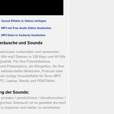
l: Sound Effekte in Videos einfügen
l: MP3 mit Free Audio Editor bearbeiten
l: MP3 Datei in Audacity bearbeiten
eräusche und Sounds
tenlosen runterladen und verwenden
). Alle mp3 Dateien in 128 kbps und 44 KHz
Qualität. Für Ihre Fotoslideshow,
int Präsentation, als Klingelton, für Ihre
 selbsterstellte Hörbücher, Podcast oder
 als lustige Soundeffekte für Ihren MP3
 PC, Laptop, Handy und PDA/Tablet.
ng der Sounds:
 privaten / persönlichen / künstlerischen /
ischen Gebrauch ist es gestattet die mp3
 zu kopieren und weiter zu verarbeiten.