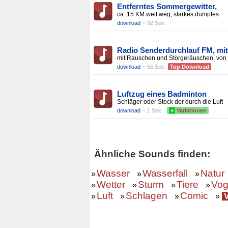
Entferntes Sommergewitter,
ca. 15 KM weit weg, starkes dumpfes
download
~ 92 Sek.
Radio Senderdurchlauf FM, mit
mit Rauschen und Störgeräuschen, von
download
~ 55 Sek.
Top Download
Luftzug eines Badminton
Schläger oder Stock der durch die Luft
download
~ 1 Sek.
+
Variationen
Ähnliche Sounds finden:
Wasser
Wasserfall
Natur
»
»
»
Wetter
Sturm
Tiere
Vog
»
»
»
»
Luft
Schlagen
Comic
»
»
»
»
V