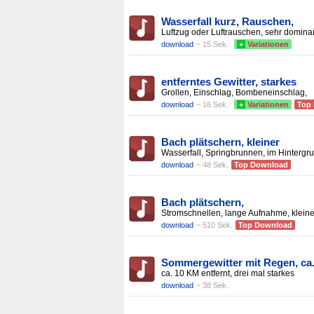
Wasserfall kurz, Rauschen,
Luftzug oder Luftrauschen, sehr dominan
download
~ 15 Sek.
+
Variationen
entferntes Gewitter, starkes
Grollen, Einschlag, Bombeneinschlag,
download
~ 16 Sek.
+
Variationen
Top
Bach plätschern, kleiner
Wasserfall, Springbrunnen, im Hintergr
download
~ 48 Sek.
Top Download
Bach plätschern,
Stromschnellen, lange Aufnahme, kleine
download
~ 510 Sek.
Top Download
Sommergewitter mit Regen, ca
ca. 10 KM entfernt, drei mal starkes
download
~ 38 Sek.