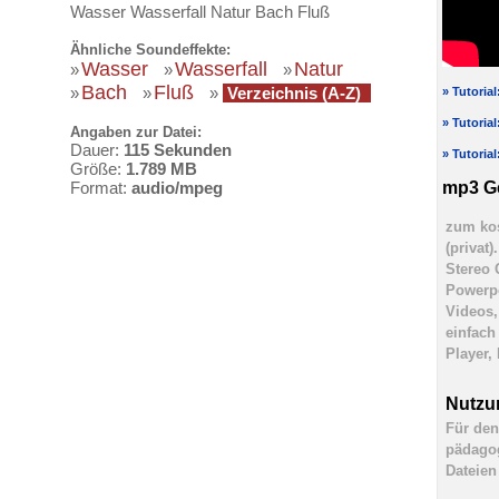
Wasser Wasserfall Natur Bach Fluß
Ähnliche Soundeffekte:
Wasser
Wasserfall
Natur
»
»
»
Bach
Fluß
»
»
»
Verzeichnis (A-Z)
» Tutoria
» Tutoria
Angaben zur Datei:
Dauer:
115 Sekunden
» Tutoria
Größe:
1.789 MB
mp3 G
Format:
audio/mpeg
zum kos
(privat
Stereo 
Powerpo
Videos,
einfach
Player,
Nutzu
Für den
pädagog
Dateien