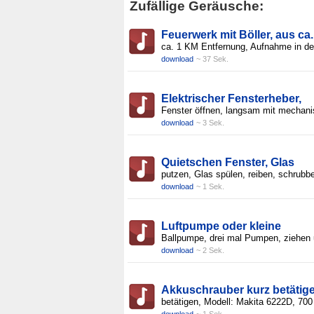
Zufällige Geräusche:
Feuerwerk mit Böller, aus ca.
ca. 1 KM Entfernung, Aufnahme in de
download
~ 37 Sek.
Elektrischer Fensterheber,
Fenster öffnen, langsam mit mechan
download
~ 3 Sek.
Quietschen Fenster, Glas
putzen, Glas spülen, reiben, schrubb
download
~ 1 Sek.
Luftpumpe oder kleine
Ballpumpe, drei mal Pumpen, ziehen
download
~ 2 Sek.
Akkuschrauber kurz betätige
betätigen, Modell: Makita 6222D, 700
download
~ 1 Sek.