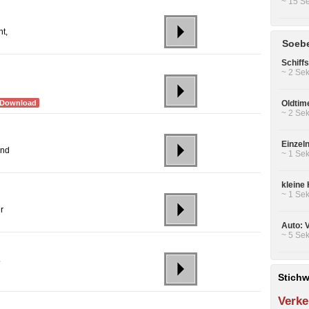
~ 15 Se
t,
Soebe
Schiff
~ 2 Sek
 Download
Oldtim
~ 2 Sek
Einzel
und
~ 1 Sek
kleine
~ 1 Sek
r
Auto: 
~ 5 Sek
.
Stichw
Verke