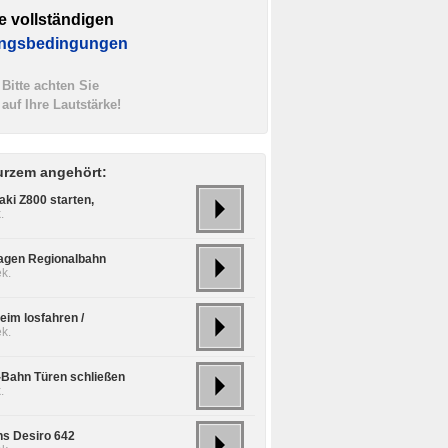
e vollständigen
ngsbedingungen
Bitte achten Sie
auf Ihre Lautstärke!
urzem angehört:
ki Z800 starten,
.
agen Regionalbahn
k.
eim losfahren /
k.
S-Bahn Türen schließen
.
s Desiro 642