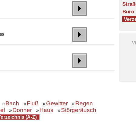
Straß
Büro
Verze
 88
V
Bach
Fluß
Gewitter
Regen
»
»
»
»
el
Donner
Haus
Störgeräusch
»
»
»
erzeichnis (A-Z)