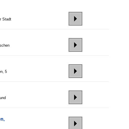
r Stadt
ischen
en, 5
 und
n,