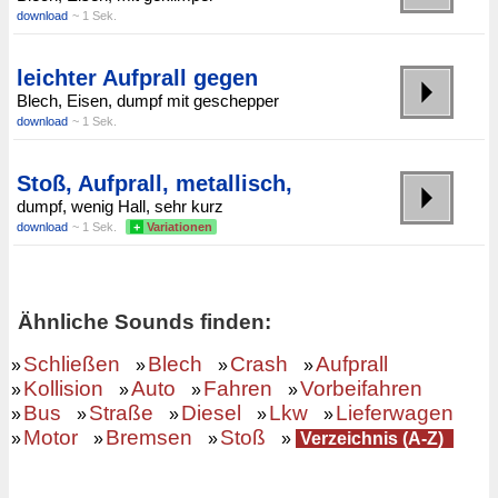
download
~ 1 Sek.
leichter Aufprall gegen
Blech, Eisen, dumpf mit geschepper
download
~ 1 Sek.
Stoß, Aufprall, metallisch,
dumpf, wenig Hall, sehr kurz
download
~ 1 Sek.
+
Variationen
Ähnliche Sounds finden:
Schließen
Blech
Crash
Aufprall
»
»
»
»
Kollision
Auto
Fahren
Vorbeifahren
»
»
»
»
Bus
Straße
Diesel
Lkw
Lieferwagen
»
»
»
»
»
Motor
Bremsen
Stoß
»
»
»
»
Verzeichnis (A-Z)