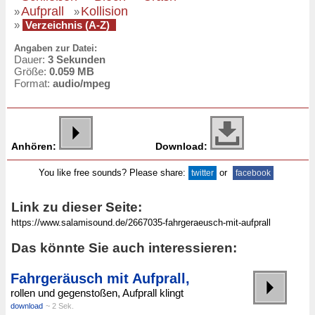
Aufprall
Kollision
»
»
»
Verzeichnis (A-Z)
Angaben zur Datei:
Dauer:
3 Sekunden
Größe:
0.059 MB
Format:
audio/mpeg
Anhören:
Download:
You like free sounds? Please share:
or
twitter
facebook
Link zu dieser Seite:
Das könnte Sie auch interessieren:
Fahrgeräusch mit Aufprall,
rollen und gegenstoßen, Aufprall klingt
download
~ 2 Sek.