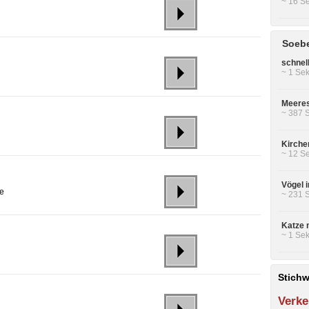
~ 16 Se
Soebe
schnel
~ 1 Sek
Meeres
~ 387 
Kirche
~ 12 Se
Vögel 
me
~ 231 
Katze 
~ 1 Sek
Stichw
Verke