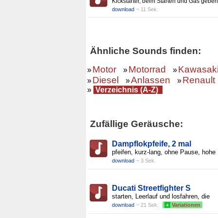
Kickstarter, beim Starten und Gas geben
download
~ 11 Sek.
Ähnliche Sounds finden:
Motor
Motorrad
Kawasak
»
»
»
Diesel
Anlassen
Renault
»
»
»
»
Verzeichnis (A-Z)
Zufällige Geräusche:
Dampflokpfeife, 2 mal
pfeifen, kurz-lang, ohne Pause, hohe
download
~ 3 Sek.
Ducati Streetfighter S
starten, Leerlauf und losfahren, die
download
~ 21 Sek.
+
Variationen