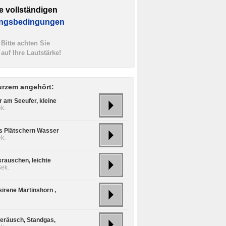
e vollständigen
ngsbedingungen
Bitte achten Sie
auf Ihre Lautstärke!
urzem angehört:
 am Seeufer, kleine
k.
es Plätschern Wasser
k.
rauschen, leichte
Sek.
sirene Martinshorn ,
.
eräusch, Standgas,