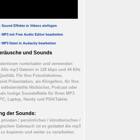
l: Sound Effekte in Videos einfügen
l: MP3 mit Free Audio Editor bearbeiten
l: MP3 Datei in Audacity bearbeiten
eräusche und Sounds
tenlosen runterladen und verwenden
). Alle mp3 Dateien in 128 kbps und 44 KHz
Qualität. Für Ihre Fotoslideshow,
int Präsentation, als Klingelton, für Ihre
 selbsterstellte Hörbücher, Podcast oder
 als lustige Soundeffekte für Ihren MP3
 PC, Laptop, Handy und PDA/Tablet.
ng der Sounds:
 privaten / persönlichen / künstlerischen /
ischen Gebrauch ist es gestattet die mp3
 zu kopieren und weiter zu verarbeiten.