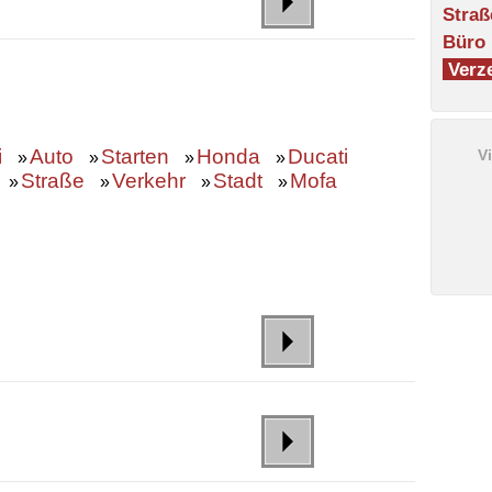
Straß
Büro
Verze
i
Auto
Starten
Honda
Ducati
V
»
»
»
»
Straße
Verkehr
Stadt
Mofa
»
»
»
»