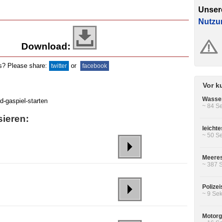
Unser
Nutzu
Download:
ds? Please share:
or
twitter
facebook
Vor k
Wasser
~ 84 Se
sieren:
leicht
~ 50 Se
Meeres
~ 387 
Polizei
~ 9 Sek
Motorg