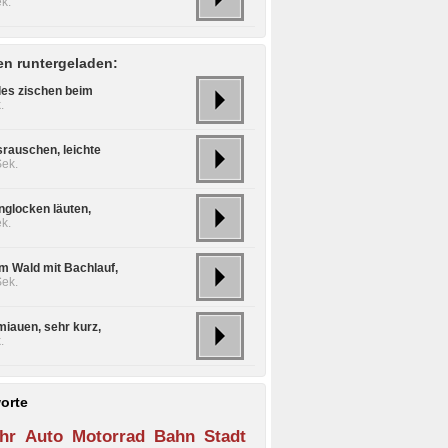
k.
n runtergeladen:
les zischen beim
.
rauschen, leichte
Sek.
nglocken läuten,
k.
im Wald mit Bachlauf,
Sek.
miauen, sehr kurz,
.
orte
hr
Auto
Motorrad
Bahn
Stadt