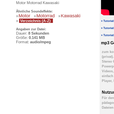
Motor Motorrad Kawasaki
Ähnliche Soundeffekte:
Motor
Motorrad
Kawasaki
»
»
»
»
Verzeichnis (A-Z)
» Tutoria
» Tutoria
Angaben zur Datei:
Dauer:
8 Sekunden
» Tutoria
Größe:
0.141 MB
Format:
audio/mpeg
mp3 G
zum kos
(privat
Stereo 
Powerpo
Videos,
einfach
Player,
Nutzu
Für den
pädagog
Dateien