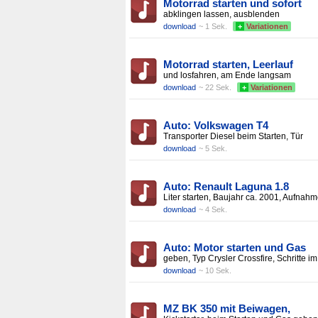
Motorrad starten und sofort
abklingen lassen, ausblenden
download
~ 1 Sek.
+
Variationen
Motorrad starten, Leerlauf
und losfahren, am Ende langsam
download
~ 22 Sek.
+
Variationen
Auto: Volkswagen T4
Transporter Diesel beim Starten, Tür
download
~ 5 Sek.
Auto: Renault Laguna 1.8
Liter starten, Baujahr ca. 2001, Aufnah
download
~ 4 Sek.
Auto: Motor starten und Gas
geben, Typ Crysler Crossfire, Schritte im
download
~ 10 Sek.
MZ BK 350 mit Beiwagen,