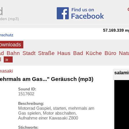
aden (mp3)
57.169.339
m
nschutz
Downloads
ad
Bahn
Stadt
Straße
Haus
Bad
Küche
Büro
Nat
l
»
wasaki
salami
mehrmals am Gas..." Geräusch (mp3)
Sound ID:
1517602
Beschreibung:
Motorrad Gaspiel, starten, mehrmals am
Gas spielen, Motor abschalten,
Aufnahme einer Kawasaki Z800
Stichworte: