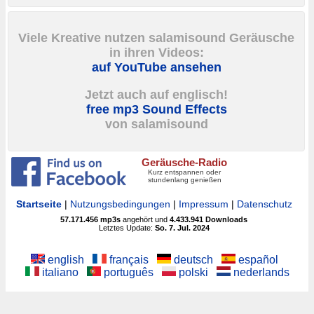
Viele Kreative nutzen salamisound Geräusche
in ihren Videos:
auf YouTube ansehen
Jetzt auch auf englisch!
free mp3 Sound Effects
von salamisound
Geräusche-Radio
Kurz entspannen oder
stundenlang genießen
Startseite
|
Nutzungsbedingungen
|
Impressum
|
Datenschutz
57.171.456
mp3s
angehört und
4.433.941
Downloads
Letztes Update:
So. 7. Jul. 2024
english
français
deutsch
español
italiano
português
polski
nederlands