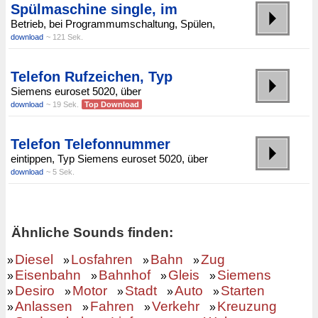
Spülmaschine single, im
Betrieb, bei Programmumschaltung, Spülen,
download
~ 121 Sek.
Telefon Rufzeichen, Typ
Siemens euroset 5020, über
download
~ 19 Sek.
Top Download
Telefon Telefonnummer
eintippen, Typ Siemens euroset 5020, über
download
~ 5 Sek.
Ähnliche Sounds finden:
Diesel
Losfahren
Bahn
Zug
»
»
»
»
Eisenbahn
Bahnhof
Gleis
Siemens
»
»
»
»
Desiro
Motor
Stadt
Auto
Starten
»
»
»
»
»
Anlassen
Fahren
Verkehr
Kreuzung
»
»
»
»