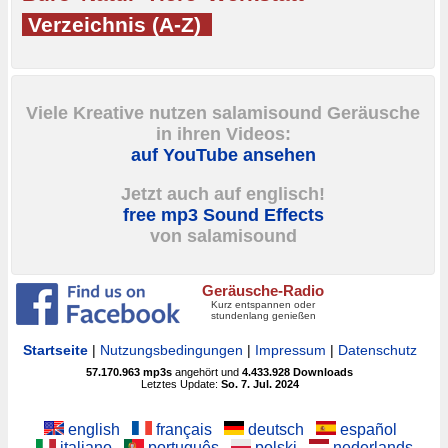
Verzeichnis (A-Z)
Viele Kreative nutzen salamisound Geräusche
in ihren Videos:
auf YouTube ansehen
Jetzt auch auf englisch!
free mp3 Sound Effects
von salamisound
Geräusche-Radio
Kurz entspannen oder
stundenlang genießen
Startseite
|
Nutzungsbedingungen
|
Impressum
|
Datenschutz
57.170.963
mp3s
angehört und
4.433.928
Downloads
Letztes Update:
So. 7. Jul. 2024
english
français
deutsch
español
italiano
português
polski
nederlands