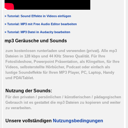
» Tutorial: Sound Effekte in Videos einfügen
» Tutorial: MP3 mit Free Audio Editor bearbeiten
» Tutorial: MP3 Datei in Audacity bearbeiten
mp3 Geräusche und Sounds
zum kostenlosen runterladen und verwenden (privat). Alle mp3
Dateien in 128 kbps und 44 KHz Stereo Qualität. Für Ihre
Fotoslideshow, Powerpoint Präsentation, als Klingelton, für Ihre
Videos, selbsterstellte Hörbücher, Podcast oder einfach als
lustige Soundeffekte für Ihren MP3 Player, PC, Laptop, Handy
und PDA/Tablet.
Nutzung der Sounds:
Für den privaten / persönlichen / künstlerischen / pädagogischen
Gebrauch ist es gestattet die mp3 Dateien zu kopieren und weiter
zu verarbeiten.
Unsere vollständigen
Nutzungsbedingungen