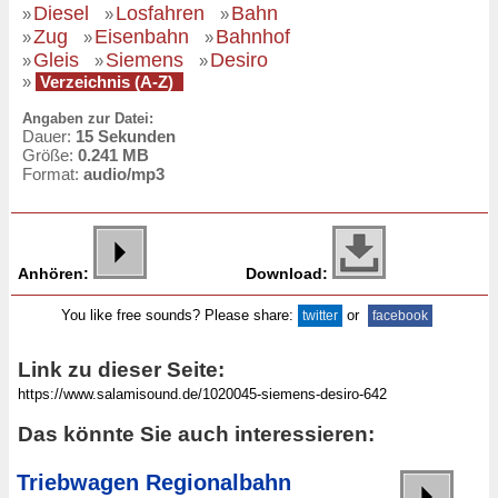
Diesel
Losfahren
Bahn
»
»
»
Zug
Eisenbahn
Bahnhof
»
»
»
Gleis
Siemens
Desiro
»
»
»
»
Verzeichnis (A-Z)
Angaben zur Datei:
Dauer:
15 Sekunden
Größe:
0.241 MB
Format:
audio/mp3
Anhören:
Download:
You like free sounds? Please share:
or
twitter
facebook
Link zu dieser Seite:
Das könnte Sie auch interessieren:
Triebwagen Regionalbahn