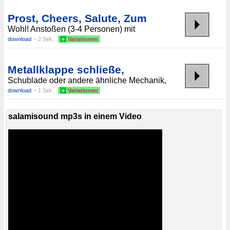
Prost, Cheers, Salute, Zum
Wohl! Anstoßen (3-4 Personen) mit
download
~ 2 Sek.
+
Variationen
Metallklappe schließe,
Schublade oder andere ähnliche Mechanik,
download
~ 1 Sek.
+
Variationen
salamisound mp3s in einem Video