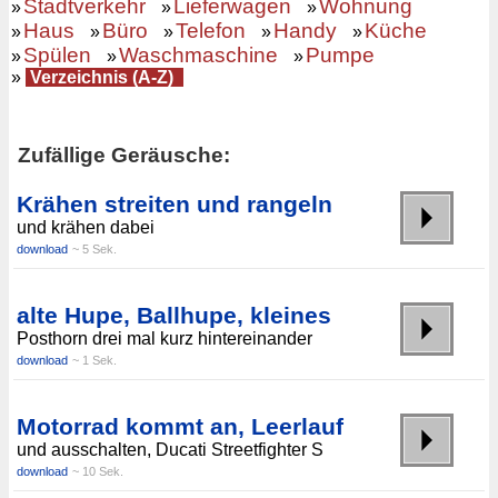
Stadtverkehr
Lieferwagen
Wohnung
»
»
»
Haus
Büro
Telefon
Handy
Küche
»
»
»
»
»
Spülen
Waschmaschine
Pumpe
»
»
»
»
Verzeichnis (A-Z)
Zufällige Geräusche:
Krähen streiten und rangeln
und krähen dabei
download
~ 5 Sek.
alte Hupe, Ballhupe, kleines
Posthorn drei mal kurz hintereinander
download
~ 1 Sek.
Motorrad kommt an, Leerlauf
und ausschalten, Ducati Streetfighter S
download
~ 10 Sek.