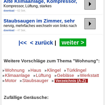
Alte Klimaanlage, Kompressor,
Kompressor, Lüftung, starkes
download
~ 62 Sek.
Staubsaugen im Zimmer, sehr
nervig, mehrfaches wechseln von links nach
download
~ 47 Sek.
weiter >
|<<
< zurück
|
Weitere Vorschläge zum Thema "Wohnung":
Wohnung
Haus
Klingel
Türklingel
»
»
»
»
Klimaanlage
Lüftung
Gebläse
Werkstatt
»
»
»
»
Motor
Staubsauger
»
»
»
Verzeichnis (A-Z)
Zufällige Geräusche: