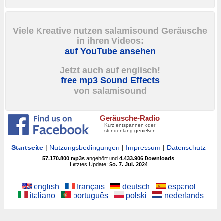
Viele Kreative nutzen salamisound Geräusche
in ihren Videos:
auf YouTube ansehen
Jetzt auch auf englisch!
free mp3 Sound Effects
von salamisound
Geräusche-Radio
Kurz entspannen oder
stundenlang genießen
Startseite
|
Nutzungsbedingungen
|
Impressum
|
Datenschutz
57.170.800
mp3s
angehört und
4.433.906
Downloads
Letztes Update:
So. 7. Jul. 2024
english
français
deutsch
español
italiano
português
polski
nederlands