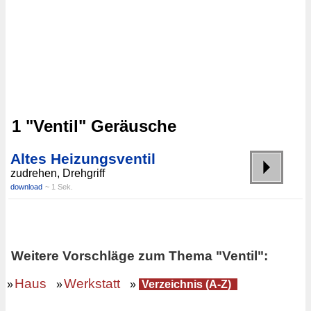
1 "Ventil" Geräusche
Altes Heizungsventil
zudrehen, Drehgriff
download
~ 1 Sek.
Weitere Vorschläge zum Thema "Ventil":
Haus
Werkstatt
»
»
»
Verzeichnis (A-Z)