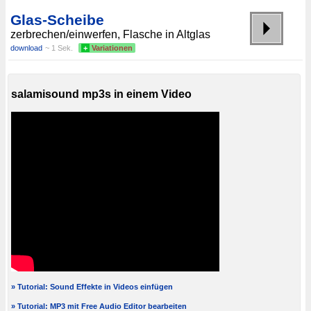
Glas-Scheibe
zerbrechen/einwerfen, Flasche in Altglas
download
~ 1 Sek.
+
Variationen
salamisound mp3s in einem Video
» Tutorial: Sound Effekte in Videos einfügen
» Tutorial: MP3 mit Free Audio Editor bearbeiten