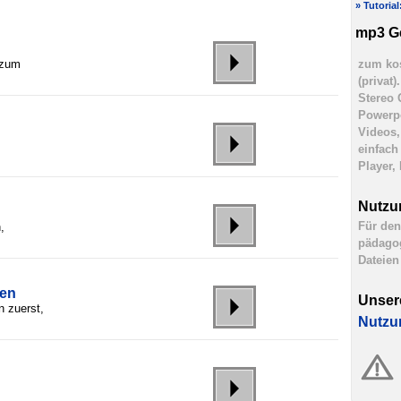
» Tutoria
mp3 G
 zum
zum kos
(privat
Stereo 
Powerpo
Videos,
einfach
Player,
Nutzu
Für den
,
pädagog
Dateien
ren
Unser
 zuerst,
Nutzu