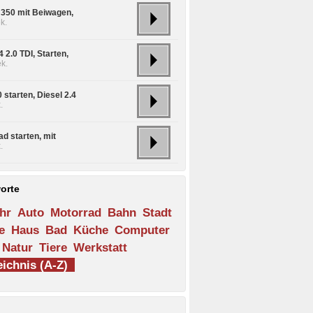
350 mit Beiwagen,
k.
 2.0 TDI, Starten,
k.
 starten, Diesel 2.4
.
d starten, mit
.
orte
hr
Auto
Motorrad
Bahn
Stadt
e
Haus
Bad
Küche
Computer
Natur
Tiere
Werkstatt
ichnis (A-Z)