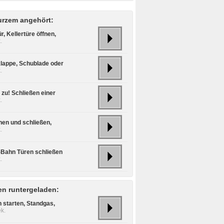
urzem angehört:
r, Kellertüre öffnen,
.
klappe, Schublade oder
.
 zu! Schließen einer
.
fnen und schließen,
.
S-Bahn Türen schließen
.
n runtergeladen:
 starten, Standgas,
k.