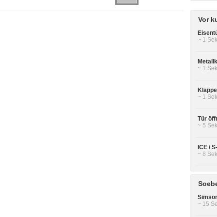
Vor k
Eisentü
~ 1 Sek
Metall
~ 1 Sek
Klappe
~ 1 Sek
Tür öf
~ 5 Sek
ICE / 
~ 8 Sek
Soebe
Simson
~ 15 Se