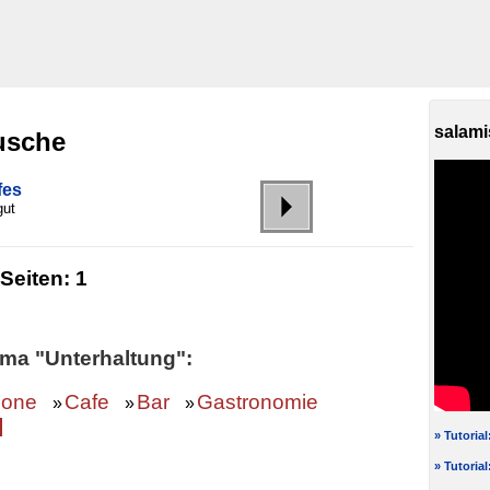
salami
usche
fes
gut
Seiten:
1
ma "Unterhaltung":
zone
Cafe
Bar
Gastronomie
»
»
»
» Tutoria
» Tutoria