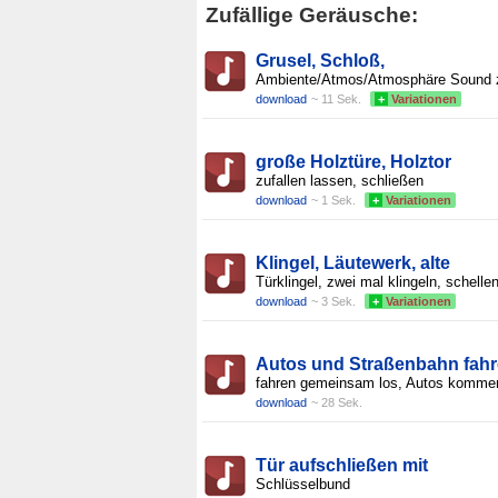
Zufällige Geräusche:
Grusel, Schloß,
Ambiente/Atmos/Atmosphäre Sound
download
~ 11 Sek.
+
Variationen
große Holztüre, Holztor
zufallen lassen, schließen
download
~ 1 Sek.
+
Variationen
Klingel, Läutewerk, alte
Türklingel, zwei mal klingeln, schellen
download
~ 3 Sek.
+
Variationen
Autos und Straßenbahn fah
fahren gemeinsam los, Autos kommen
download
~ 28 Sek.
Tür aufschließen mit
Schlüsselbund