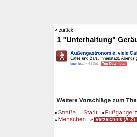
< zurück
1 "Unterhaltung" Gerä
Außengastronomie, viele Ca
Cafes und Bars, Innenstadt, Abends 
download
~ 63 Sek.
Top Download
Weitere Vorschläge zum The
Straße
Stadt
Fußgänger
»
»
»
Menschen
»
»
Verzeichnis (A-Z)