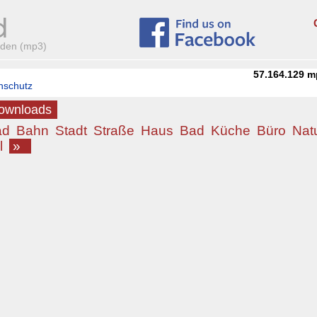
aden (mp3)
57.164.129
m
nschutz
Downloads
ad
Bahn
Stadt
Straße
Haus
Bad
Küche
Büro
Nat
l
»