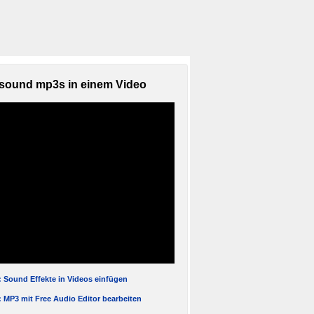
sound mp3s in einem Video
l: Sound Effekte in Videos einfügen
l: MP3 mit Free Audio Editor bearbeiten