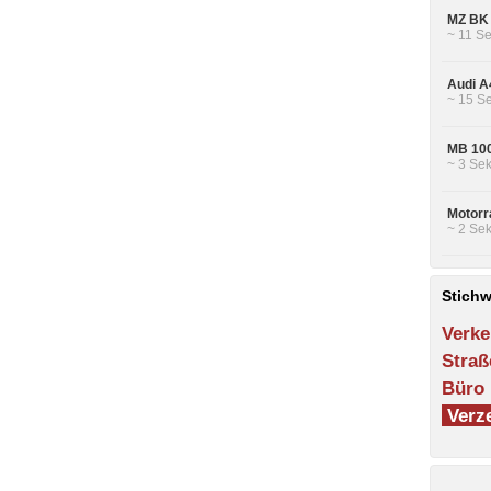
MZ BK 
~ 11 Se
Audi A4
~ 15 Se
MB 100
~ 3 Sek
Motorra
~ 2 Sek
Stichw
Verke
Straß
Büro
Verze