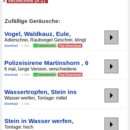
»
Verzeichnis (A-Z)
Zufällige Geräusche:
Vogel, Waldkauz, Eule,
Adlerschrei, Raubvogel Geschrei, klingt
download
~ 1 Sek.
+
Variationen
Top Download
Polizeisirene Martinshorn , 6
6 mal, lange Version, verschiedene
download
~ 9 Sek.
+
Variationen
Top Download
Wassertropfen, Stein ins
Wasser werfen, Tonlage: mittel
download
~ 1 Sek.
Stein in Wasser werfen,
Tonlage: hoch