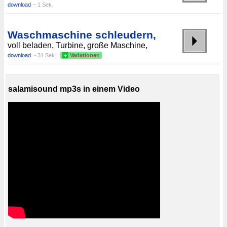
download
~ 1 Sek.
Waschmaschine schleudern,
voll beladen, Turbine, große Maschine,
download
~ 31 Sek.
+
Variationen
salamisound mp3s in einem Video