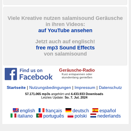
Viele Kreative nutzen salamisound Geräusche
in ihren Videos:
auf YouTube ansehen
Jetzt auch auf englisch!
free mp3 Sound Effects
von salamisound
Geräusche-Radio
Kurz entspannen oder
stundenlang genießen
Startseite
|
Nutzungsbedingungen
|
Impressum
|
Datenschutz
57.171.065
mp3s
angehört und
4.433.933
Downloads
Letztes Update:
So. 7. Jul. 2024
english
français
deutsch
español
italiano
português
polski
nederlands