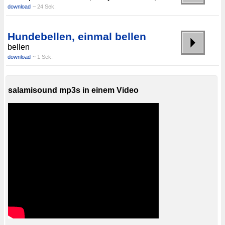
download
~ 24 Sek.
Hundebellen, einmal bellen
bellen
download
~ 1 Sek.
salamisound mp3s in einem Video