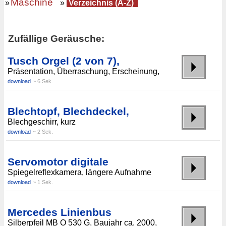
Maschine
»
»
Verzeichnis (A-Z)
Zufällige Geräusche:
Tusch Orgel (2 von 7),
Präsentation, Überraschung, Erscheinung,
download
~ 6 Sek.
Blechtopf, Blechdeckel,
Blechgeschirr, kurz
download
~ 2 Sek.
Servomotor digitale
Spiegelreflexkamera, längere Aufnahme
download
~ 1 Sek.
Mercedes Linienbus
Silberpfeil MB O 530 G, Baujahr ca. 2000,