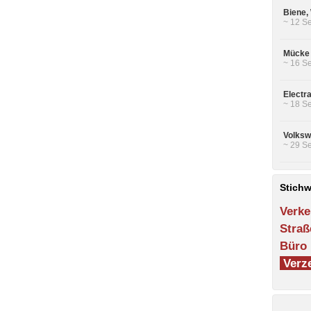
Biene,
~ 12 Se
Mücke 
~ 16 Se
Electra
~ 18 Se
Volksw
~ 29 Se
Stichw
Verke
Straß
Büro
Verze