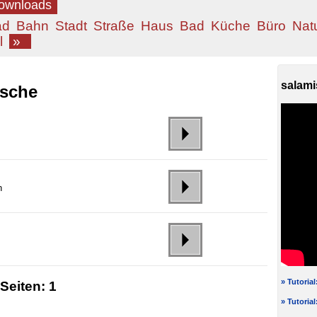
Downloads
ad
Bahn
Stadt
Straße
Haus
Bad
Küche
Büro
Nat
l
»
salami
usche
,
n
» Tutoria
Seiten:
1
» Tutoria