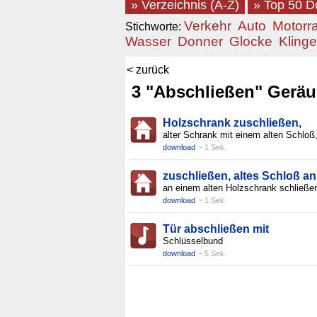
» Verzeichnis (A-Z)
» Top 50 
Verkehr
Auto
Motorr
Stichworte:
Wasser
Donner
Glocke
Klinge
< zurück
3 "Abschließen" Gerä
Holzschrank zuschließen,
alter Schrank mit einem alten Schloß
download
~ 1 Sek.
zuschließen, altes Schloß an
an einem alten Holzschrank schließe
download
~ 1 Sek.
Tür abschließen mit
Schlüsselbund
download
~ 5 Sek.