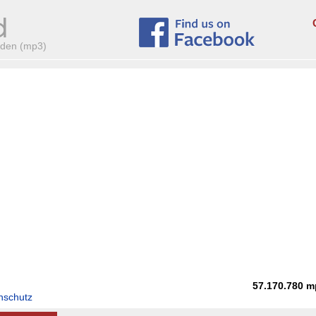
aden (mp3)
57.170.780
m
nschutz