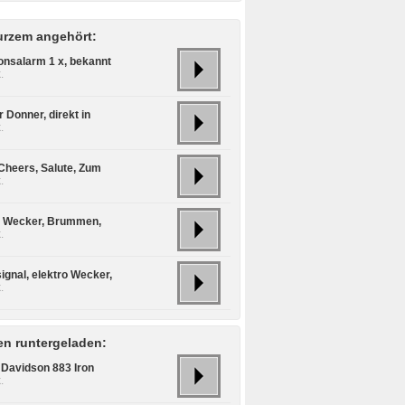
urzem angehört:
ionsalarm 1 x, bekannt
.
r Donner, direkt in
.
 Cheers, Salute, Zum
.
o Wecker, Brummen,
.
ignal, elektro Wecker,
.
n runtergeladen:
 Davidson 883 Iron
.