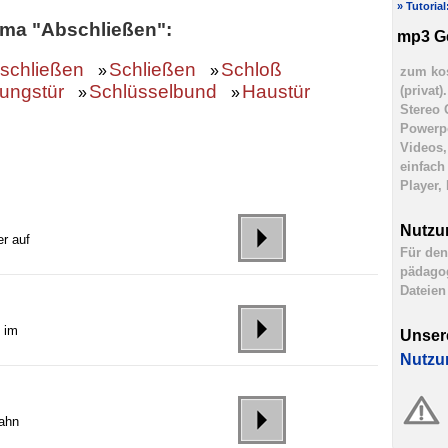
» Tutoria
ema "Abschließen":
mp3 G
schließen
Schließen
Schloß
»
»
zum kos
ungstür
Schlüsselbund
Haustür
(privat
»
»
Stereo 
Powerpo
Videos,
einfach
Player,
Nutzu
r auf
Für den
pädagog
Dateien
e im
Unser
Nutzu
ahn