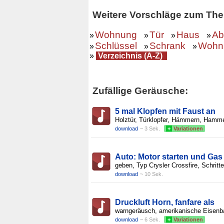
Weitere Vorschläge zum Th
Wohnung
Tür
Haus
Ab
»
»
»
»
Schlüssel
Schrank
Wohn
»
»
»
»
Verzeichnis (A-Z)
Zufällige Geräusche:
5 mal Klopfen mit Faust an
Holztür, Türklopfer, Hämmern, Hamme
download
~ 3 Sek.
+
Variationen
Auto: Motor starten und Gas
geben, Typ Crysler Crossfire, Schritt
download
~ 10 Sek.
Druckluft Horn, fanfare als
warngeräusch, amerikanische Eisenb
download
~ 6 Sek.
+
Variationen