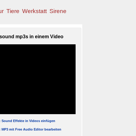
ur
Tiere
Werkstatt
Sirene
sound mp3s in einem Video
l: Sound Effekte in Videos einfügen
l: MP3 mit Free Audio Editor bearbeiten